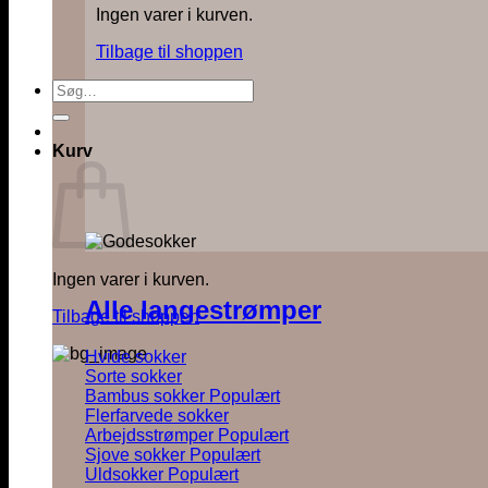
Ingen varer i kurven.
Tilbage til shoppen
Søg
efter:
Kurv
Ingen varer i kurven.
Alle langestrømper
Tilbage til shoppen
Hvide sokker
Sorte sokker
Bambus sokker
Flerfarvede sokker
Arbejdsstrømper
Sjove sokker
Uldsokker