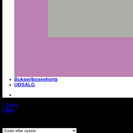
Bukser/boxeshorts
UDSALG
Forside
/
Hvide sokker og ankelstrømper
Filter
Sorteret
Viser 6 resultater
efter
seneste