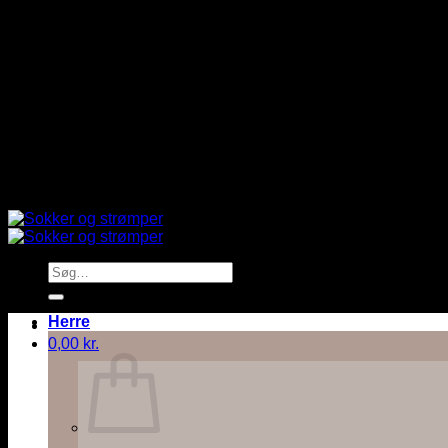
Fortsæt
Fri fragt ved køb over 499,95 kr
til
indhold
Retur koster 40kr
Fragt fra 45kr
14 dags returret
Fri fragt ved køb over 499,95 kr
Retur koster 40kr
Fragt fra 45kr
Søg
efter:
Herre
0,00
kr.