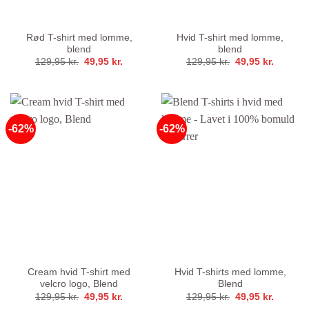
Rød T-shirt med lomme,
Hvid T-shirt med lomme,
blend
blend
Den
Den
Den
Den
129,95
kr.
49,95
kr.
129,95
kr.
49,95
kr.
oprindelige
aktuelle
oprindelige
aktuelle
pris
pris
pris
pris
var:
er:
var:
er:
129,95 kr..
49,95 kr..
129,95 kr..
49,95 kr
-62%
-62%
Cream hvid T-shirt med
Hvid T-shirts med lomme,
velcro logo, Blend
Blend
Den
Den
Den
Den
129,95
kr.
49,95
kr.
129,95
kr.
49,95
kr.
oprindelige
aktuelle
oprindelige
aktuelle