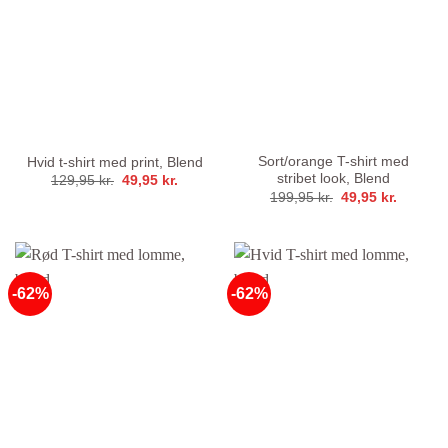
Sort/orange T-shirt med
Hvid t-shirt med print, Blend
stribet look, Blend
Den
Den
129,95
kr.
49,95
kr.
oprindelige
aktuelle
Den
Den
199,95
kr.
49,95
kr.
pris
pris
oprindelige
aktuelle
var:
er:
pris
pris
129,95 kr..
49,95 kr..
var:
er:
199,95 kr..
49,95 kr
-62%
-62%