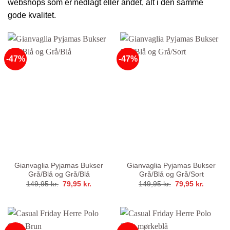
webshops som er nedlagt eller andet, alt i den samme
gode kvalitet.
-47%
-47%
Gianvaglia Pyjamas Bukser
Gianvaglia Pyjamas Bukser
Grå/Blå og Grå/Blå
Grå/Blå og Grå/Sort
Den
Den
Den
Den
149,95
kr.
79,95
kr.
149,95
kr.
79,95
kr.
oprindelige
aktuelle
oprindelige
aktuelle
pris
pris
pris
pris
var:
er:
var:
er:
149,95 kr..
79,95 kr..
149,95 kr..
79,95 kr