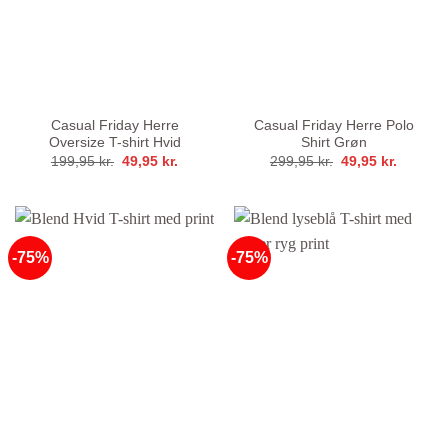
Casual Friday Herre
Casual Friday Herre Polo
Oversize T-shirt Hvid
Shirt Grøn
Den
Den
Den
Den
199,95
kr.
49,95
kr.
299,95
kr.
49,95
kr.
oprindelige
aktuelle
oprindelige
aktuelle
pris
pris
pris
pris
var:
er:
var:
er:
199,95 kr..
49,95 kr..
299,95 kr..
49,95 kr
-75%
-75%