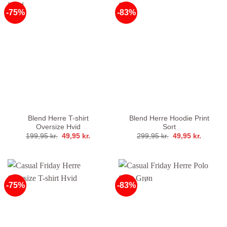
-75%
-83%
Blend Herre T-shirt
Blend Herre Hoodie Print
Oversize Hvid
Sort
Den
Den
Den
Den
199,95
kr.
49,95
kr.
299,95
kr.
49,95
kr.
oprindelige
aktuelle
oprindelige
aktuelle
pris
pris
pris
pris
var:
er:
var:
er:
199,95 kr..
49,95 kr..
299,95 kr..
49,95 kr
-75%
-83%