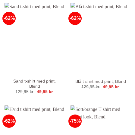
var:
er:
var:
er:
199,95 kr..
49,95 kr..
600,00 kr..
49,95 kr
-62%
-62%
Sand t-shirt med print,
Blå t-shirt med print, Blend
Blend
Den
Den
129,95
kr.
49,95
kr.
oprindelige
aktuelle
Den
Den
129,95
kr.
49,95
kr.
pris
pris
oprindelige
aktuelle
var:
er:
pris
pris
129,95 kr..
49,95 kr
var:
er:
129,95 kr..
49,95 kr..
-62%
-75%