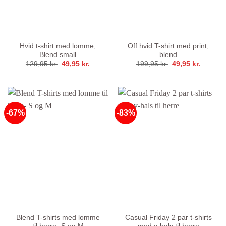
Hvid t-shirt med lomme,
Off hvid T-shirt med print,
Blend small
blend
Den
Den
Den
Den
129,95
kr.
49,95
kr.
199,95
kr.
49,95
kr.
oprindelige
aktuelle
oprindelige
aktuelle
pris
pris
pris
pris
var:
er:
var:
er:
129,95 kr..
49,95 kr..
199,95 kr..
49,95 kr
-67%
-83%
Blend T-shirts med lomme
Casual Friday 2 par t-shirts