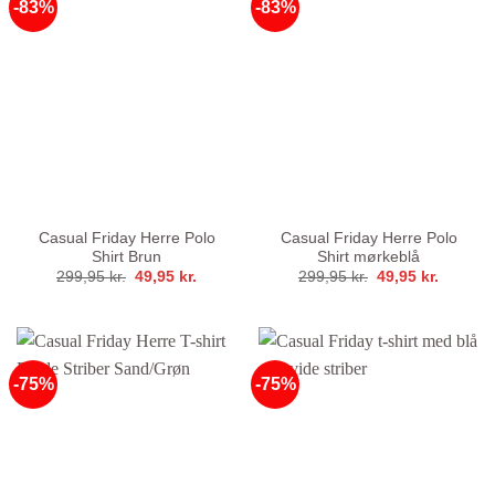
-83%
-83%
Casual Friday Herre Polo
Casual Friday Herre Polo
Shirt Brun
Shirt mørkeblå
Den
Den
Den
Den
299,95
kr.
49,95
kr.
299,95
kr.
49,95
kr.
oprindelige
aktuelle
oprindelige
aktuelle
pris
pris
pris
pris
var:
er:
var:
er:
299,95 kr..
49,95 kr..
299,95 kr..
49,95 kr
-75%
-75%