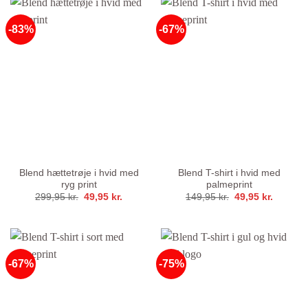
-83%
-67%
Blend hættetrøje i hvid med
Blend T-shirt i hvid med
ryg print
palmeprint
Den
Den
Den
Den
299,95
kr.
49,95
kr.
149,95
kr.
49,95
kr.
oprindelige
aktuelle
oprindelige
aktuelle
pris
pris
pris
pris
var:
er:
var:
er:
299,95 kr..
49,95 kr..
149,95 kr..
49,95 kr
-67%
-75%