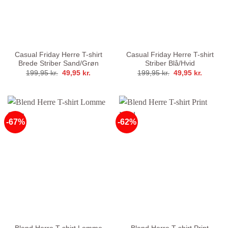
Casual Friday Herre T-shirt
Casual Friday Herre T-shirt
Brede Striber Sand/Grøn
Striber Blå/Hvid
Den
Den
Den
Den
199,95
kr.
49,95
kr.
199,95
kr.
49,95
kr.
oprindelige
aktuelle
oprindelige
aktuelle
pris
pris
pris
pris
var:
er:
var:
er:
199,95 kr..
49,95 kr..
199,95 kr..
49,95 kr
-67%
-62%