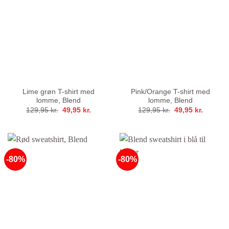
Lime grøn T-shirt med
Pink/Orange T-shirt med
lomme, Blend
lomme, Blend
Den
Den
Den
Den
129,95
kr.
49,95
kr.
129,95
kr.
49,95
kr.
oprindelige
aktuelle
oprindelige
aktuelle
pris
pris
pris
pris
var:
er:
var:
er:
129,95 kr..
49,95 kr..
129,95 kr..
49,95 kr
-80%
-80%