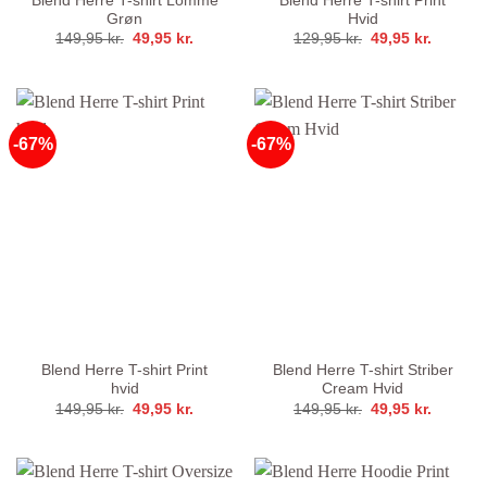
Blend Herre T-shirt Lomme
Blend Herre T-shirt Print
Grøn
Hvid
Den
Den
Den
Den
149,95
kr.
49,95
kr.
129,95
kr.
49,95
kr.
oprindelige
aktuelle
oprindelige
aktuelle
pris
pris
pris
pris
var:
er:
var:
er:
149,95 kr..
49,95 kr..
129,95 kr..
49,95 kr
-67%
-67%
Blend Herre T-shirt Print
Blend Herre T-shirt Striber
hvid
Cream Hvid
Den
Den
Den
Den
149,95
kr.
49,95
kr.
149,95
kr.
49,95
kr.
oprindelige
aktuelle
oprindelige
aktuelle
pris
pris
pris
pris
var:
er:
var:
er:
149,95 kr..
49,95 kr..
149,95 kr..
49,95 kr