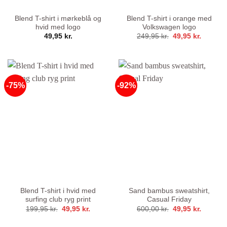
Blend T-shirt i mørkeblå og
Blend T-shirt i orange med
hvid med logo
Volkswagen logo
Den
Den
49,95
kr.
249,95
kr.
49,95
kr.
oprindelige
aktuelle
pris
pris
var:
er:
249,95 kr..
49,95 kr
-75%
-92%
Blend T-shirt i hvid med
Sand bambus sweatshirt,
surfing club ryg print
Casual Friday
Den
Den
Den
Den
199,95
kr.
49,95
kr.
600,00
kr.
49,95
kr.
oprindelige
aktuelle
oprindelige
aktuelle
pris
pris
pris
pris