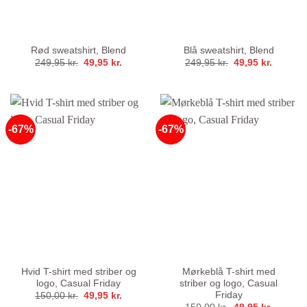
Rød sweatshirt, Blend
Blå sweatshirt, Blend
Den
Den
Den
Den
249,95
kr.
49,95
kr.
249,95
kr.
49,95
kr.
oprindelige
aktuelle
oprindelige
aktuelle
pris
pris
pris
pris
var:
er:
var:
er:
249,95 kr..
49,95 kr..
249,95 kr..
49,95 kr
-67%
-67%
Hvid T-shirt med striber og
Mørkeblå T-shirt med
logo, Casual Friday
striber og logo, Casual
Friday
Den
Den
150,00
kr.
49,95
kr.
oprindelige
aktuelle
Den
Den