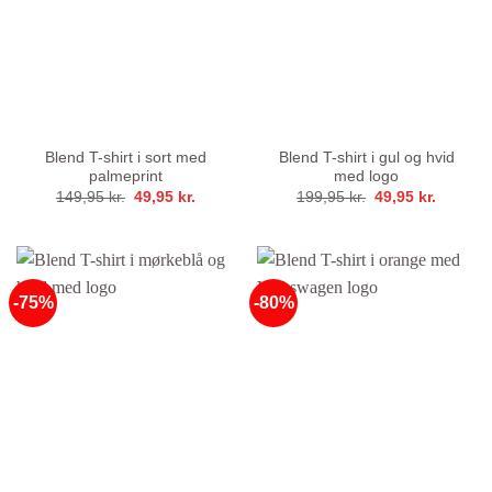
Blend T-shirt i sort med
Blend T-shirt i gul og hvid
palmeprint
med logo
Den
Den
Den
Den
149,95
kr.
49,95
kr.
199,95
kr.
49,95
kr.
oprindelige
aktuelle
oprindelige
aktuelle
pris
pris
pris
pris
var:
er:
var:
er:
149,95 kr..
49,95 kr..
199,95 kr..
49,95 kr
-75%
-80%