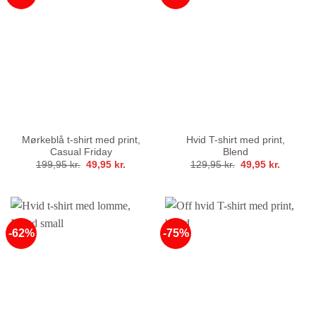
Mørkeblå t-shirt med print,
Hvid T-shirt med print,
Casual Friday
Blend
Den
Den
Den
Den
199,95
kr.
49,95
kr.
129,95
kr.
49,95
kr.
oprindelige
aktuelle
oprindelige
aktuelle
pris
pris
pris
pris
var:
er:
var:
er:
199,95 kr..
49,95 kr..
129,95 kr..
49,95 kr
-62%
-75%