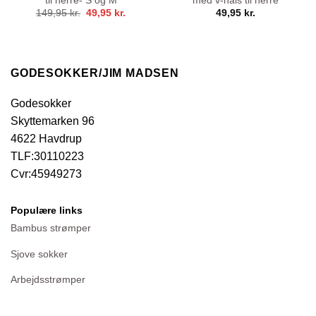
til herre- S og M
med v-hals til herre
Den
Den
149,95
kr.
49,95
kr.
49,95
kr.
oprindelige
aktuelle
pris
pris
var:
er:
149,95 kr..
49,95 kr..
GODESOKKER/JIM MADSEN
Godesokker
Skyttemarken 96
4622 Havdrup
TLF:30110223
Cvr:45949273
Populære links
Bambus strømper
Sjove sokker
Arbejdsstrømper