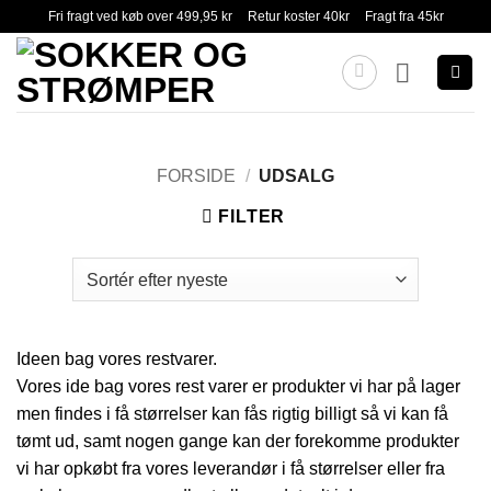
Fortsæt
Fri fragt ved køb over 499,95 kr
Retur koster 40kr
Fragt fra 45kr
til
indhold
FORSIDE
/
UDSALG
FILTER
Ideen bag vores restvarer.
Vores ide bag vores rest varer er produkter vi har på lager
men findes i få størrelser kan fås rigtig billigt så vi kan få
tømt ud, samt nogen gange kan der forekomme produkter
vi har opkøbt fra vores leverandør i få størrelser eller fra