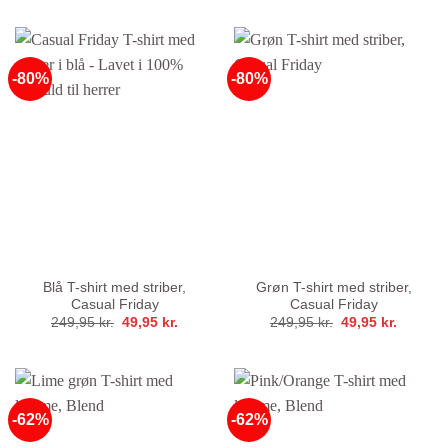
pris
pris
pris
pris
var:
er:
var:
er:
129,95 kr..
49,95 kr..
129,95 kr..
49,95 kr
-80%
-80%
Blå T-shirt med striber,
Grøn T-shirt med striber,
Casual Friday
Casual Friday
Den
Den
Den
Den
249,95
kr.
49,95
kr.
249,95
kr.
49,95
kr.
oprindelige
aktuelle
oprindelige
aktuelle
pris
pris
pris
pris
var:
er:
var:
er:
249,95 kr..
49,95 kr..
249,95 kr..
49,95 kr
-62%
-62%