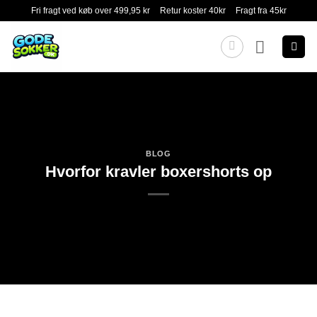
Fortsæt
Fri fragt ved køb over 499,95 kr
Retur koster 40kr
Fragt fra 45kr
til
indhold
BLOG
Hvorfor kravler boxershorts op