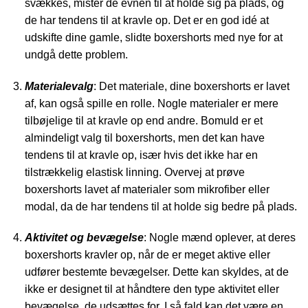
svækkes, mister de evnen til at holde sig på plads, og
de har tendens til at kravle op. Det er en god idé at
udskifte dine gamle, slidte boxershorts med nye for at
undgå dette problem.
Materialevalg
: Det materiale, dine boxershorts er lavet
af, kan også spille en rolle. Nogle materialer er mere
tilbøjelige til at kravle op end andre. Bomuld er et
almindeligt valg til boxershorts, men det kan have
tendens til at kravle op, især hvis det ikke har en
tilstrækkelig elastisk linning. Overvej at prøve
boxershorts lavet af materialer som mikrofiber eller
modal, da de har tendens til at holde sig bedre på plads.
Aktivitet og bevægelse
: Nogle mænd oplever, at deres
boxershorts kravler op, når de er meget aktive eller
udfører bestemte bevægelser. Dette kan skyldes, at de
ikke er designet til at håndtere den type aktivitet eller
bevægelse, de udsættes for. I så fald kan det være en