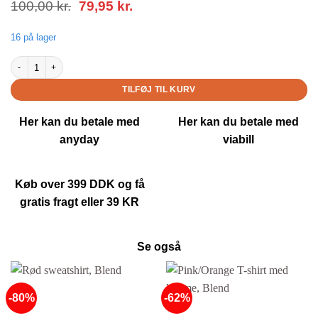
Den
Den
100,00
kr.
79,95
kr.
oprindelige
aktuelle
pris
pris
16 på lager
var:
er:
100,00 kr..
79,95 kr..
3 par Hvide bambus ankelstrømper, Casual Friday, mænd - Str. 41-46 antal
TILFØJ TIL KURV
Her kan du betale med
Her kan du betale med
anyday
viabill
Køb over 399 DDK og få
gratis fragt eller 39 KR
Se også
-80%
-62%