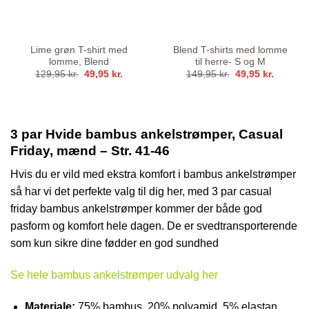
Lime grøn T-shirt med
Blend T-shirts med lomme
lomme, Blend
til herre- S og M
Den
Den
Den
Den
129,95
kr.
49,95
kr.
149,95
kr.
49,95
kr.
oprindelige
aktuelle
oprindelige
aktuelle
pris
pris
pris
pris
var:
er:
var:
er:
129,95 kr..
49,95 kr..
149,95 kr..
49,95 kr
3 par Hvide bambus ankelstrømper, Casual
Friday, mænd – Str. 41-46
Hvis du er vild med ekstra komfort i bambus ankelstrømper
så har vi det perfekte valg til dig her, med 3 par casual
friday bambus ankelstrømper kommer der både god
pasform og komfort hele dagen. De er svedtransporterende
som kun sikre dine fødder en god sundhed
Se hele bambus ankelstrømper udvalg her
Materiale:
75% bambus, 20% polyamid, 5% elastan