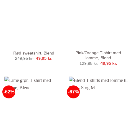
Pink/Orange T-shirt med
Rød sweatshirt, Blend
lomme, Blend
Den
Den
249,95
kr.
49,95
kr.
oprindelige
aktuelle
Den
Den
129,95
kr.
49,95
kr.
pris
pris
oprindelige
aktuelle
var:
er:
pris
pris
249,95 kr..
49,95 kr..
var:
er:
129,95 kr..
49,95 kr
-62%
-67%